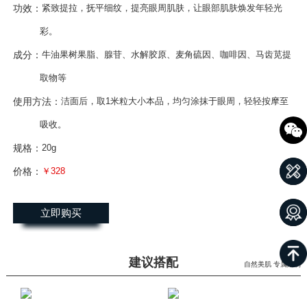
功效：
紧致提拉，抚平细纹，提亮眼周肌肤，让眼部肌肤焕发年轻光
彩。
成分：
牛油果树果脂、腺苷、水解胶原、麦角硫因、咖啡因、马齿苋提
取物等
使用方法：
洁面后，取1米粒大小本品，均匀涂抹于眼周，轻轻按摩至
吸收。
规格：
20g
价格：
￥328
立即购买
建议搭配
自然美肌 专属定制