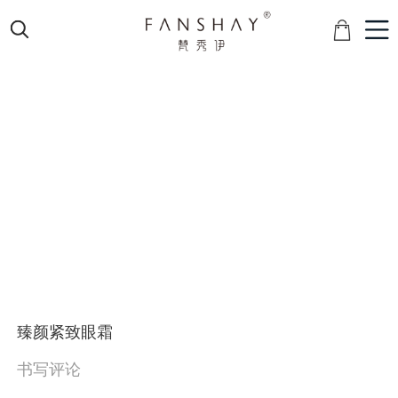
臻颜紧致眼霜
书写评论