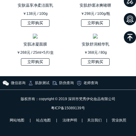
安肤温享净柔洁面乳
安肌舒缓冰爽啫喱
￥138元 / 100g
￥298元 / 100g/瓶
立即购买
立即购买
安肌冰凝面膜
安肤舒润精华乳
￥268元 / 25ml×5片/盒
￥368元 / 80g
立即购买
立即购买
微信咨询
肌肤测试
防伪查询
老师查询
版权所有：copyright © 2019 深圳市梵秀伊化妆品有限公司
粤ICP备15089139号
网站地图
|
站点地图
|
法律声明
|
关注我们
|
营业执照