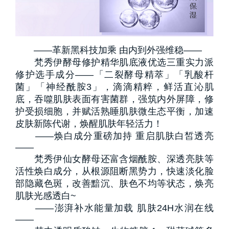
——革新黑科技加乘 由内到外强维稳——
梵秀伊酵母修护精华肌底液优选三重实力派
修护选手成分——「二裂酵母精萃」「乳酸杆
菌」「神经酰胺3」，滴滴精粹，鲜活直沁肌
底，吞噬肌肤表面有害菌群，强筑内外屏障，修
护受损细胞，并赋活熟睡肌肤微生态平衡，加速
皮肤新陈代谢，焕醒肌肤年轻活力！
——焕白成分重磅加持 重启肌肤白皙透亮
——
梵秀伊仙女酵母还富含烟酰胺、深透亮肤等
活性焕白成分，从根源阻断黑势力，快速淡化脸
部隐藏色斑，改善黯沉、肤色不均等状态，焕亮
肌肤光感透白~
——澎湃补水能量加载 肌肤24H水润在线
——