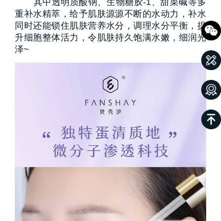
其中透明质酸钠、生物糖胶-1、甜菜碱等多
重补水精萃，给予肌肤源源不断的水动力，补水
同时还能锁住肌肤营养水分，调理水分平衡，提
升细胞整体活力，令肌肤持久饱满水嫩，细润光
泽~